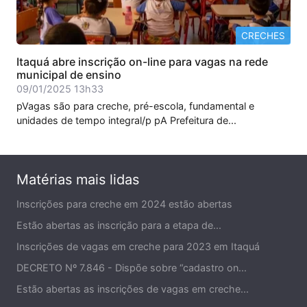
CRECHES
Itaquá abre inscrição on-line para vagas na rede
municipal de ensino
09/01/2025 13h33
pVagas são para creche, pré-escola, fundamental e
unidades de tempo integral/p pA Prefeitura de...
Matérias mais lidas
Inscrições para creche em 2024 estão abertas
Estão abertas as inscrição para a etapa de...
Inscrições de vagas em creche para 2023 em Itaquá
DECRETO Nº 7.846 - Dispõe sobre “cadastro on...
Estão abertas as inscrições de vagas em creche...