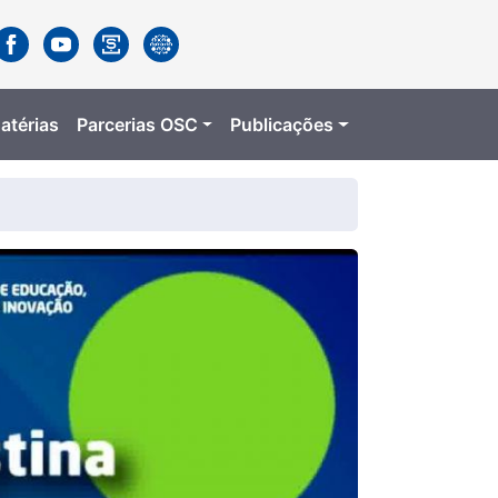
atérias
Parcerias OSC
Publicações