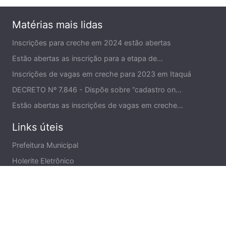
Matérias mais lidas
Inscrições para creche em 2024 estão abertas
Estão abertas as inscrição para a etapa de...
Inscrições de vagas em creche para 2023 em Itaquá
DECRETO Nº 7.846 - Dispõe sobre “cadastro on...
Estão abertas as inscrições de vagas em creche...
Links úteis
Prefeitura Municipal
Holerite Eletrônico
Ministério da Educação
PDDE Interativo
Secretaria Digital