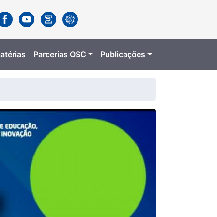
atérias
Parcerias OSC
Publicações