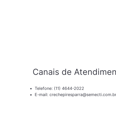
Canais de Atendime
Telefone: (11) 4644-2022
E-mail: crechepiresparra@semecti.com.b